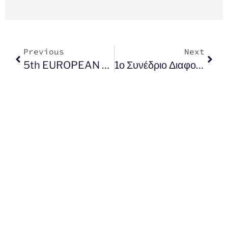
Previous
Next
5th EUROPEAN DIVERSITY MONTH
1ο Συνέδριο Διαφορετικότητας Για Την Τοπική Αυτοδιοίκηση