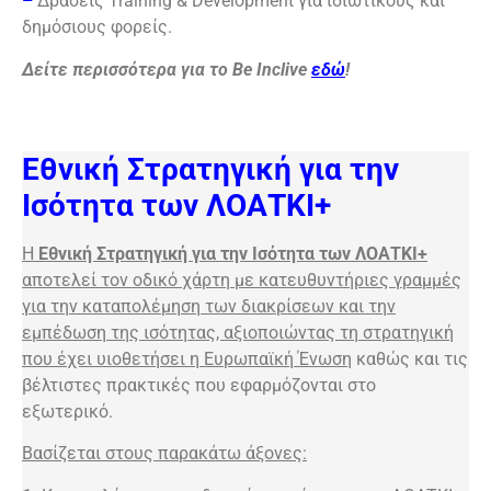
–
Δράσεις Training & Development για ιδιωτικούς και
δημόσιους φορείς.
Δείτε περισσότερα για το Be Inclive
εδώ
!
Εθνική Στρατηγική για την
Ισότητα των ΛΟΑΤΚΙ+
Η
Εθνική Στρατηγική για την Ισότητα των ΛΟΑΤΚΙ+
αποτελεί τον οδικό χάρτη με κατευθυντήριες γραμμές
για την καταπολέμηση των διακρίσεων και την
εμπέδωση της ισότητας, αξιοποιώντας τη στρατηγική
που έχει υιοθετήσει η Ευρωπαϊκή Ένωση
καθώς και τις
βέλτιστες πρακτικές που εφαρμόζονται στο
εξωτερικό.
Βασίζεται στους παρακάτω άξονες: