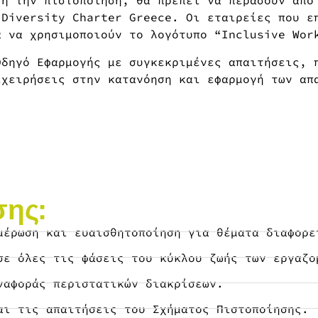
τή την πιστοποίηση, θα πρέπει να περάσουν από
 Diversity Charter Greece. Οι εταιρείες που ε
α να χρησιμοποιούν το λογότυπο “Inclusive Wor
Οδηγό Εφαρμογής με συγκεκριμένες απαιτήσεις, 
ιχειρήσεις στην κατανόηση και εφαρμογή των απ
ης:
μέρωση και ευαισθητοποίηση για θέματα διαφορε
σε όλες τις φάσεις του κύκλου ζωής των εργαζο
ναφοράς περιστατικών διακρίσεων.
αι τις απαιτήσεις του Σχήματος Πιστοποίησης.