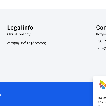
Legal info
Con
Child policy
Πατρό
+30 2
Αίτηση ενδιαφέροντος
info@
ed.
Για ν
cooki