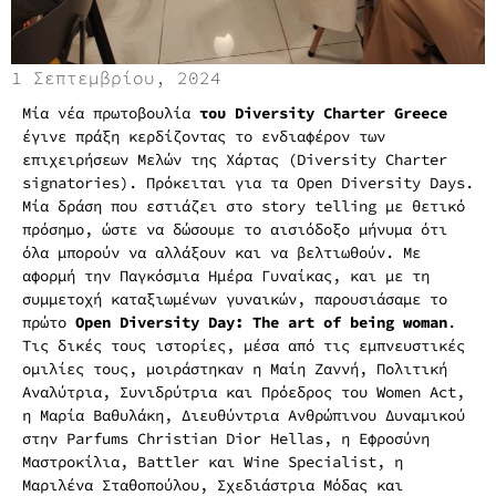
1 Σεπτεμβρίου, 2024
Μία νέα πρωτοβουλία
του
Diversity
Charter
Greece
έγινε πράξη κερδίζοντας το ενδιαφέρον των
επιχειρήσεων Μελών της Χάρτας (Diversity Charter
signatories). Πρόκειται για τα Open Diversity Days.
Μία δράση που εστιάζει στο story telling με θετικό
πρόσημο, ώστε να δώσουμε το αισιόδοξο μήνυμα ότι
όλα μπορούν να αλλάξουν και να βελτιωθούν. Με
αφορμή την Παγκόσμια Ημέρα Γυναίκας, και με τη
συμμετοχή καταξιωμένων γυναικών, παρουσιάσαμε το
πρώτο
Open
Diversity
Day
:
The
art
of
being
woman
.
Τις δικές τους ιστορίες, μέσα από τις εμπνευστικές
ομιλίες τους, μοιράστηκαν η Μαίη Ζαννή, Πολιτική
Αναλύτρια, Συνιδρύτρια και Πρόεδρος του Women Act,
η Μαρία Βαθυλάκη, Διευθύντρια Ανθρώπινου Δυναμικού
στην Parfums Christian Dior Hellas, η Εφροσύνη
Μαστροκίλια, Battler και Wine Specialist, η
Μαριλένα Σταθοπούλου, Σχεδιάστρια Μόδας και