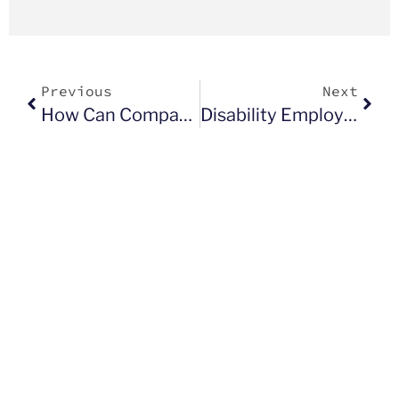
Previous
Next
How Can Companies, Organizations And Cities In The EU Respond To The War In Ukraine?
Disability Employment Package – What It Is And How It Will Contribute To More Inclusive Workplace?