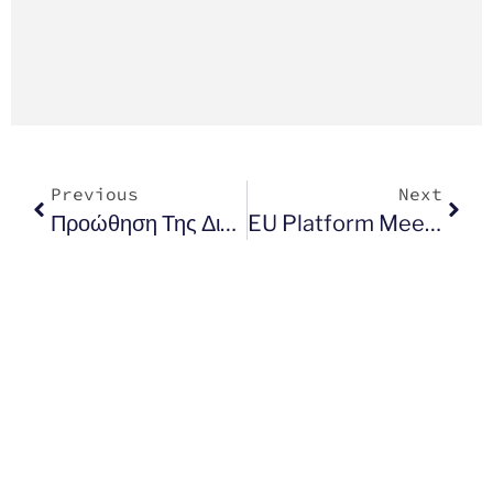
Previous
Next
Προώθηση Της Διαφορετικότητας Στη Θεσσαλία: Ενημερωτική Εκδήλωση Στη Λάρισα Για Τη Χάρτα Διαφορετικότητας
EU Platform Meeting